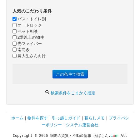
人気のこだわり条件
バス・トイレ別
オートロック
ペット相談
2階以上の物件
光ファイバー
南向き
農大生さん向け
検索条件をこまかく指定
ホーム
｜
物件を探す
｜
引っ越しガイド
｜
暮らしメモ
｜
プライバシ
ーポリシー
｜
システム運営会社
c
o
m
Copyright © 2026 網走の賃貸・不動産情報 あばちん.
All