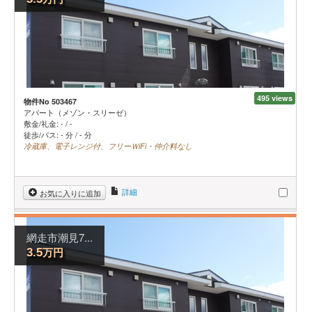
495 views
物件No 503467
アパート（メゾン・スリーゼ）
敷金/礼金:
-
/
-
徒歩/バス: - 分 / - 分
冷蔵庫、電子レンジ付、フリーＷiFi・仲介料なし
詳細
お気に入りに追加
網走市潮見7...
万円
3.5