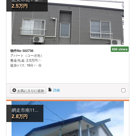
万円
2.5
606 views
物件No 502736
アパート（コーポ光）
敷金/礼金:
2.5
万円
/
-
徒歩/バス: 18分 / - 分
詳細
お気に入りに追加
網走市南11...
万円
2.8