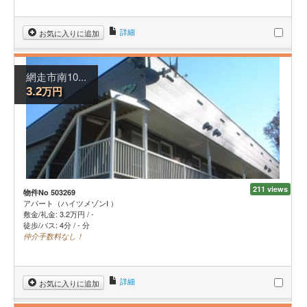
詳細
お気に入りに追加
網走市南10...
万円
3.2
211 views
物件No 503269
アパート（ハイツメゾンⅠ ）
敷金/礼金:
3.2
万円
/
-
徒歩/バス: 4分 / - 分
仲介手数料なし！
詳細
お気に入りに追加