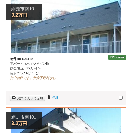
網走市南10...
万円
3.2
531 views
物件No 502419
アパート（ハイツメゾンⅡ）
敷金/礼金:
3.2
万円
/
-
徒歩/バス: 4分 / - 分
街中物件です。仲介手数料なし
詳細
お気に入りに追加
網走市南10...
万円
3.2