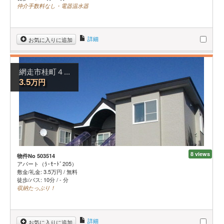
仲介手数料なし・電器温水器
詳細
お気に入りに追加
網走市桂町４...
万円
3.5
8 views
物件No 503514
アパート（ﾗ･ﾓｰﾄﾞ205）
敷金/礼金:
3.5
万円
/
無料
徒歩/バス: 10分 / - 分
収納たっぷり！
詳細
お気に入りに追加