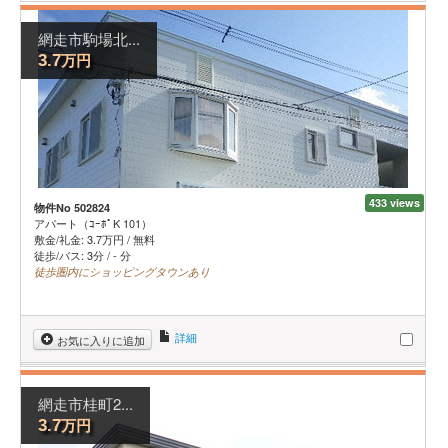
網走市駒場北...
万円
3.7
433 views
物件No 502824
アパート（ｺｰﾎﾟK 101）
敷金/礼金:
3.7
万円
/
無料
徒歩/バス: 3分 / - 分
徒歩圏内にショッピングタウンあり
詳細
お気に入りに追加
網走市桂町2...
万円
3.7