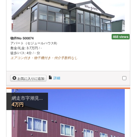
468 views
物件No 500874
アパート（セジュールハウスⅡ）
敷金/礼金:
3.7
万円
/
-
徒歩/バス: 4分 / - 分
エアコン付き・物干機付き・仲介手数料なし
詳細
お気に入りに追加
網走市字潮見...
万円
4