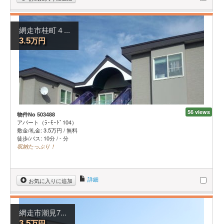
網走市桂町４...
万円
3.5
56 views
物件No 503488
アパート（ﾗ･ﾓｰﾄﾞ104）
敷金/礼金:
3.5
万円
/
無料
徒歩/バス: 10分 / - 分
収納たっぷり！
詳細
お気に入りに追加
網走市潮見7...
万円
3.5