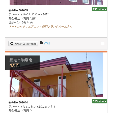
241 views
物件No 502665
アパート（ﾏﾙﾍﾞﾘｰｽﾞﾏﾝｼｮﾝ 207 ）
敷金/礼金:
4
万円
/
無料
徒歩/バス: 3分 / - 分
オートロック！エアコン・個別トランクルームあり
詳細
お気に入りに追加
網走市駒場南...
万円
4
129 views
物件No 502644
アパート（ちょこれいとぱふぇいＢ ）
敷金/礼金:
4
万円
/
-