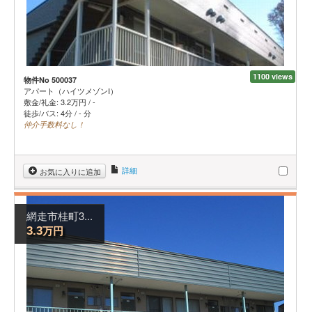
1100 views
物件No 500037
アパート（ハイツメゾンⅠ）
敷金/礼金:
3.2
万円
/
-
徒歩/バス: 4分 / - 分
仲介手数料なし！
詳細
お気に入りに追加
網走市桂町3...
万円
3.3