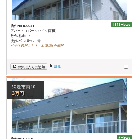
1144 views
物件No 500041
アパート（パークハイツ南和）
敷金/礼金:
-
/
-
徒歩/バス: 8分 / - 分
仲介手数料なし！・駐車場1台無料
詳細
お気に入りに追加
網走市南10...
万円
3
9 views
物件No 503510