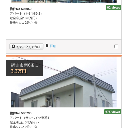
82 views
物件No 503050
アパート（ｺｰﾎﾟ桂B-2）
敷金/礼金:
3.3
万円
/
-
徒歩/バス: 2分 / - 分
詳細
お気に入りに追加
網走市南6条...
万円
3.3
675 views
物件No 500795
アパート（サンハイツ東苑1）
敷金/礼金:
3.3
万円
/
-
徒歩/バス: 2分 / - 分