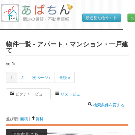
最近見た物件
0
件
お
物件一覧 - アパート・マンション・一戸建
て
36 件
1
2
次ページ ›
最後 »
ピクチャービュー
リストビュー
検索条件を変える
並び順:
面積
|
賃料
北見市北７条...