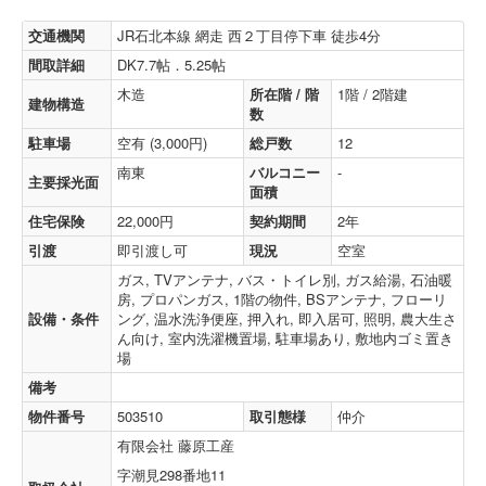
交通機関
JR石北本線 網走 西２丁目停下車 徒歩4分
間取詳細
DK7.7帖．5.25帖
木造
所在階 / 階
1階 / 2階建
建物構造
数
駐車場
空有 (3,000円)
総戸数
12
南東
バルコニー
-
主要採光面
面積
住宅保険
22,000円
契約期間
2年
引渡
即引渡し可
現況
空室
ガス, TVアンテナ, バス・トイレ別, ガス給湯, 石油暖
房, プロパンガス, 1階の物件, BSアンテナ, フローリ
設備・条件
ング, 温水洗浄便座, 押入れ, 即入居可, 照明, 農大生さ
ん向け, 室内洗濯機置場, 駐車場あり, 敷地内ゴミ置き
場
備考
物件番号
503510
取引態様
仲介
有限会社 藤原工産
字潮見298番地11