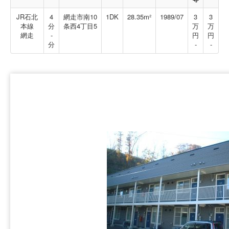
JR石北
4
網走市南10
1DK
28.35m²
1989/07
3
3
本線
分
条西4丁目5
万
万
網走
-
円
円
分
-
-