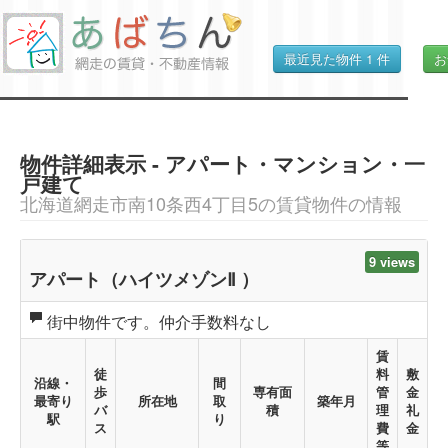
最近見た物件
1
件
お
物件詳細表示 - アパート・マンション・一
戸建て
北海道網走市南10条西4丁目5の賃貸物件の情報
9 views
アパート（ハイツメゾンⅡ ）
街中物件です。仲介手数料なし
賃
徒
料
敷
沿線・
間
歩
専有面
管
金
最寄り
所在地
取
築年月
バ
積
理
礼
駅
り
ス
費
金
等