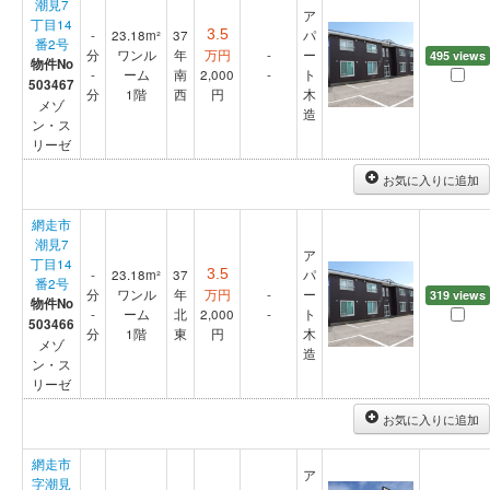
潮見7
ア
丁目14
-
23.18m²
37
3.5
パ
番2号
分
ワンル
年
万円
-
ー
495 views
物件No
-
ーム
南
2,000
-
ト
503467
分
1階
西
円
木
メゾ
造
ン・ス
リーゼ
お気に入りに追加
網走市
潮見7
ア
丁目14
-
23.18m²
37
3.5
パ
番2号
分
ワンル
年
万円
-
ー
319 views
物件No
-
ーム
北
2,000
-
ト
503466
分
1階
東
円
木
メゾ
造
ン・ス
リーゼ
お気に入りに追加
網走市
ア
字潮見