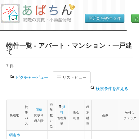
最近見た物件
0
件
お
物件一覧 - アパート・マンション・一戸建
て
7 件
ピクチャービュー
リストビュー
検索条件を変える
築
徒
賃
種
面積
年
歩
料
敷金
別
物件に
所在地
間取り
数
画像
バ
管理費
礼金
構
チェック
所在階
方
ス
等
造
位
網走市