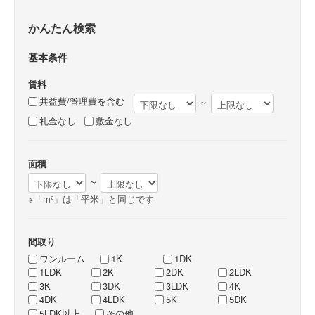
かんたん検索
基本条件
賃料
共益費/管理費を含む
～
礼金なし
敷金なし
面積
～
※「m²」は「平米」と同じです
間取り
ワンルーム
1K
1DK
1LDK
2K
2DK
2LDK
3K
3DK
3LDK
4K
4DK
4LDK
5K
5DK
5LDK以上
その他