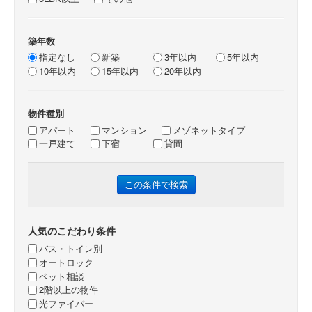
築年数
指定なし
新築
3年以内
5年以内
10年以内
15年以内
20年以内
物件種別
アパート
マンション
メゾネットタイプ
一戸建て
下宿
貸間
人気のこだわり条件
バス・トイレ別
オートロック
ペット相談
2階以上の物件
光ファイバー