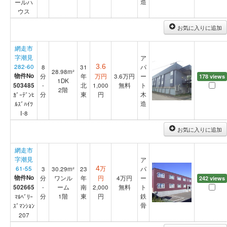
造
ールハ
ウス
お気に入りに追加
網走市
字潮見
ア
282-60
8
31
3.6
パ
28.98m²
物件No
分
年
万円
3.6
万円
ー
178 views
1DK
503485
-
北
1,000
無料
ト
2階
分
東
円
木
ｶﾞｰﾃﾞﾝﾋ
造
ﾙｽﾞﾊｲﾂ
Ⅰ-8
お気に入りに追加
網走市
字潮見
ア
61-55
万
3
30.29m²
23
4
パ
物件No
分
ワンル
年
円
4
万円
ー
242 views
502665
-
ーム
南
2,000
無料
ト
分
1階
東
円
鉄
ﾏﾙﾍﾞﾘｰ
骨
ｽﾞﾏﾝｼｮﾝ
207