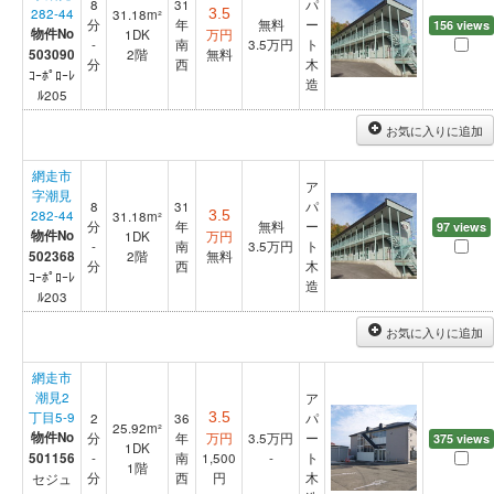
8
31
パ
282-44
31.18m²
3.5
分
年
無料
ー
156 views
物件No
1DK
万円
-
南
3.5
万円
ト
503090
2階
無料
分
西
木
ｺｰﾎﾟﾛｰﾚ
造
ﾙ205
お気に入りに追加
網走市
ア
字潮見
8
31
パ
282-44
31.18m²
3.5
分
年
無料
ー
97 views
物件No
1DK
万円
-
南
3.5
万円
ト
502368
2階
無料
分
西
木
ｺｰﾎﾟﾛｰﾚ
造
ﾙ203
お気に入りに追加
網走市
潮見2
ア
丁目5-9
2
36
3.5
パ
25.92m²
物件No
分
年
万円
3.5
万円
ー
375 views
1DK
501156
-
南
1,500
-
ト
1階
分
西
円
木
セジュ