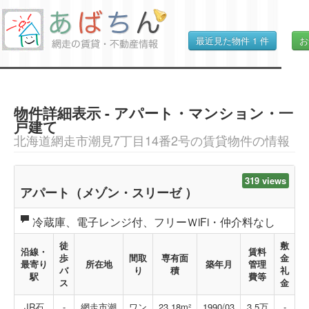
最近見た物件
1
件
お
物件詳細表示 - アパート・マンション・一
戸建て
北海道網走市潮見7丁目14番2号の賃貸物件の情報
319 views
アパート（メゾン・スリーゼ ）
冷蔵庫、電子レンジ付、フリーＷiFi・仲介料なし
徒
敷
沿線・
賃料
歩
間取
専有面
金
最寄り
所在地
築年月
管理
バ
り
積
礼
駅
費等
ス
金
JR石
-
網走市潮
ワン
23.18m²
1990/03
3.5
万
-