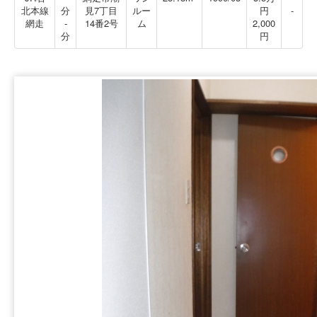
北本線
分
見7丁目
ルー
円
-
網走
-
14番2号
ム
2,000
分
円