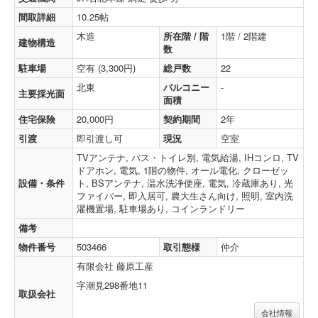
間取詳細
10.25帖
木造
所在階 / 階
1階 / 2階建
建物構造
数
駐車場
空有 (3,300円)
総戸数
22
北東
バルコニー
-
主要採光面
面積
住宅保険
20,000円
契約期間
2年
引渡
即引渡し可
現況
空室
TVアンテナ, バス・トイレ別, 電気給湯, IHコンロ, TV
ドアホン, 電気, 1階の物件, オール電化, クローゼッ
設備・条件
ト, BSアンテナ, 温水洗浄便座, 電気, 冷蔵庫あり, 光
ファイバー, 即入居可, 農大生さん向け, 照明, 室内洗
濯機置場, 駐車場あり, コインランドリー
備考
物件番号
503466
取引態様
仲介
有限会社 藤原工産
字潮見298番地11
取扱会社
会社情報