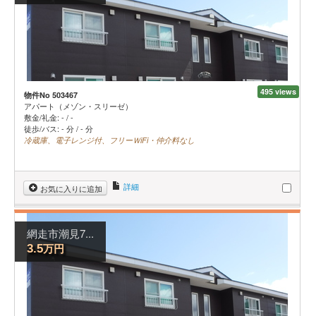
495 views
物件No 503467
アパート（メゾン・スリーゼ）
敷金/礼金:
-
/
-
徒歩/バス: - 分 / - 分
冷蔵庫、電子レンジ付、フリーＷiFi・仲介料なし
詳細
お気に入りに追加
網走市潮見7...
万円
3.5