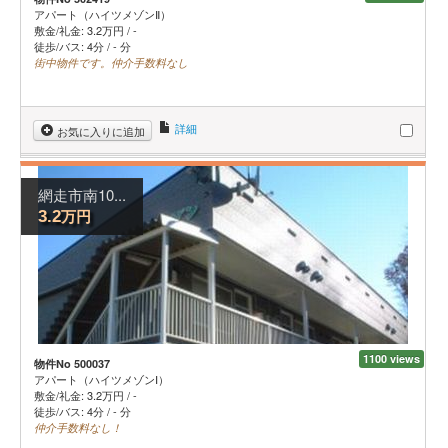
アパート（ハイツメゾンⅡ）
敷金/礼金:
3.2
万円
/
-
徒歩/バス: 4分 / - 分
街中物件です。仲介手数料なし
詳細
お気に入りに追加
網走市南10...
万円
3.2
1100 views
物件No 500037
アパート（ハイツメゾンⅠ）
敷金/礼金:
3.2
万円
/
-
徒歩/バス: 4分 / - 分
仲介手数料なし！