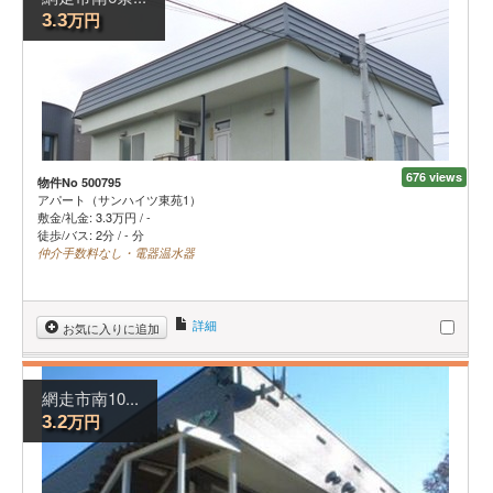
万円
3.3
676 views
物件No 500795
アパート（サンハイツ東苑1）
敷金/礼金:
3.3
万円
/
-
徒歩/バス: 2分 / - 分
仲介手数料なし・電器温水器
詳細
お気に入りに追加
網走市南10...
万円
3.2