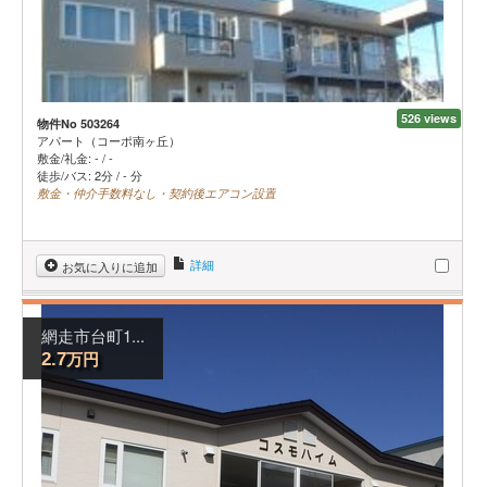
526 views
物件No 503264
アパート（コーポ南ヶ丘）
敷金/礼金:
-
/
-
徒歩/バス: 2分 / - 分
敷金・仲介手数料なし・契約後エアコン設置
詳細
お気に入りに追加
網走市台町1...
万円
2.7