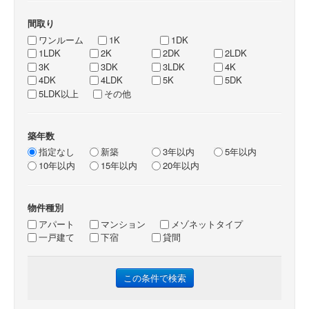
間取り
ワンルーム
1K
1DK
1LDK
2K
2DK
2LDK
3K
3DK
3LDK
4K
4DK
4LDK
5K
5DK
5LDK以上
その他
築年数
指定なし
新築
3年以内
5年以内
10年以内
15年以内
20年以内
物件種別
アパート
マンション
メゾネットタイプ
一戸建て
下宿
貸間