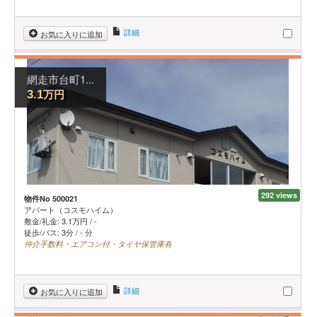
詳細
お気に入りに追加
網走市台町1...
万円
3.1
292 views
物件No 500021
アパート（コスモハイム）
敷金/礼金:
3.1
万円
/
-
徒歩/バス: 3分 / - 分
仲介手数料・エアコン付・タイヤ保管庫有
詳細
お気に入りに追加