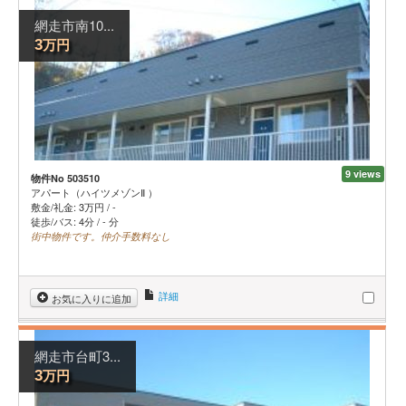
網走市南10...
万円
3
9 views
物件No 503510
アパート（ハイツメゾンⅡ ）
敷金/礼金:
3
万円
/
-
徒歩/バス: 4分 / - 分
街中物件です。仲介手数料なし
詳細
お気に入りに追加
網走市台町3...
万円
3