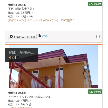
373 views
物件No 502417
下宿（網走富士下宿 ）
敷金/礼金:
2.8
万円
/
-
徒歩/バス: 19分 / - 分
部屋にトイレとユニットバスが付いている、WiFi無料！
詳細
お気に入りに追加
網走市駒場南...
万円
4
129 views
物件No 502644
アパート（ちょこれいとぱふぇいＢ ）
敷金/礼金:
4
万円
/
-
徒歩/バス: 2分 / - 分