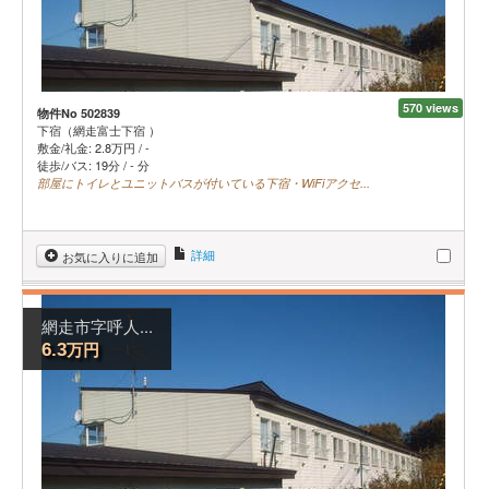
570 views
物件No 502839
下宿（網走富士下宿 ）
敷金/礼金:
2.8
万円
/
-
徒歩/バス: 19分 / - 分
部屋にトイレとユニットバスが付いている下宿・WiFiアクセ...
詳細
お気に入りに追加
網走市字呼人...
万円
6.3