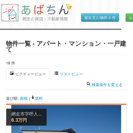
最近見た物件
0
件
お
物件一覧 - アパート・マンション・一戸建
て
18 件
ピクチャービュー
リストビュー
検索条件を変える
並び順:
面積
|
賃料
網走市字呼人...
万円
6.3