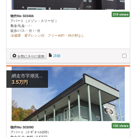
319 views
物件No 503466
アパート（メゾン・スリーゼ ）
敷金/礼金:
-
/
-
徒歩/バス: - 分 / - 分
冷蔵庫、電子レンジ付、フリーＷiFi・仲介料なし
詳細
お気に入りに追加
網走市字潮見...
万円
3.5
156 views
物件No 503090
アパート（ｺｰﾎﾟﾛｰﾚﾙ205）
敷金/礼金:
無料
/
3.5
万円