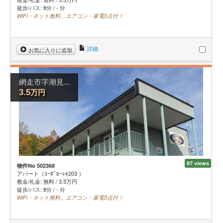
徒歩/バス: 8分 / - 分
WiFi・ネット無料。エアコン・家電3点付！
詳細
お気に入りに追加
網走市字潮見...
万円
3.5
97 views
物件No 502368
アパート（ｺｰﾎﾟﾛｰﾚﾙ203 ）
敷金/礼金:
無料
/
3.5
万円
徒歩/バス: 8分 / - 分
WiFi・ネット無料。エアコン・家電3点付！