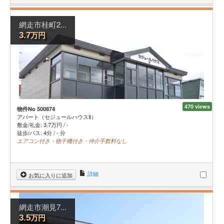
網走市桂町2...
万円
3.7
470 views
物件No 500874
アパート（セジュールハウスⅡ）
敷金/礼金:
3.7
万円
/
-
徒歩/バス: 4分 / - 分
エアコン付き・物干機付き・仲介手数料なし
詳細
お気に入りに追加
網走市潮見7...
万円
3.5