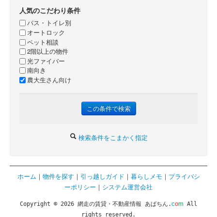
人気のこだわり条件
バス・トイレ別
オートロック
ペット相談
2階以上の物件
光ファイバー
南向き
農大生さん向け
検索条件をこまかく指定
ホーム
｜
物件を探す
｜
引っ越しガイド
｜
暮らしメモ
｜
プライバシ
ーポリシー
｜
システム運営会社
c
o
m
Copyright © 2026 網走の賃貸・不動産情報 あばちん.
All
rights reserved.