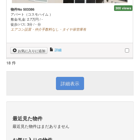
300 views
物件No 503386
アパート（コスモハイム ）
敷金/礼金:
2.7
万円
/
-
徒歩/バス: 3分 / - 分
エアコン設置・仲介手数料なし・タイヤ保管庫有
詳細
お気に入りに追加
18 件
詳細表示
最近見た物件
最近見た物件はまだありません
お気に入りの物件