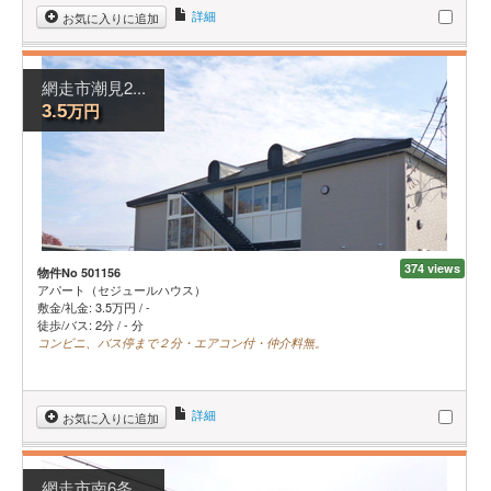
詳細
お気に入りに追加
網走市潮見2...
万円
3.5
374 views
物件No 501156
アパート（セジュールハウス）
敷金/礼金:
3.5
万円
/
-
徒歩/バス: 2分 / - 分
コンビニ、バス停まで２分・エアコン付・仲介料無。
詳細
お気に入りに追加
網走市南6条...