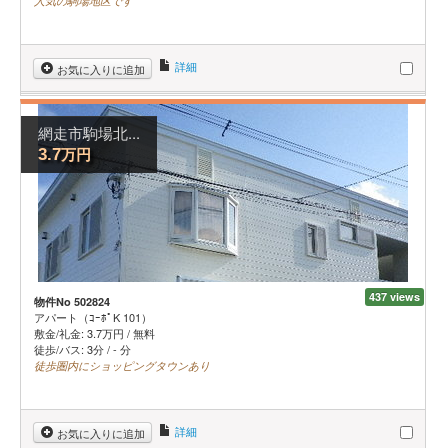
人気の駒場地区です
詳細
お気に入りに追加
網走市駒場北...
万円
3.7
437 views
物件No 502824
アパート（ｺｰﾎﾟK 101）
敷金/礼金:
3.7
万円
/
無料
徒歩/バス: 3分 / - 分
徒歩圏内にショッピングタウンあり
詳細
お気に入りに追加