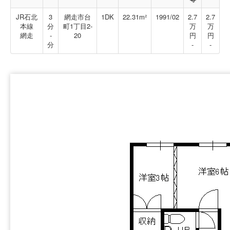
JR石北
3
網走市台
1DK
22.31m²
1991/02
2.7
2.7
本線
分
町1丁目2-
万
万
網走
-
20
円
円
分
-
-