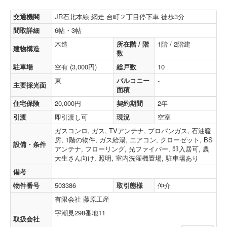
交通機関
JR石北本線 網走 台町２丁目停下車 徒歩3分
間取詳細
6帖・3帖
木造
所在階 / 階
1階 / 2階建
建物構造
数
駐車場
空有 (3,000円)
総戸数
10
東
バルコニー
-
主要採光面
面積
住宅保険
20,000円
契約期間
2年
引渡
即引渡し可
現況
空室
ガスコンロ, ガス, TVアンテナ, プロパンガス, 石油暖
房, 1階の物件, ガス給湯, エアコン, クローゼット, BS
設備・条件
アンテナ, フローリング, 光ファイバー, 即入居可, 農
大生さん向け, 照明, 室内洗濯機置場, 駐車場あり
備考
物件番号
503386
取引態様
仲介
有限会社 藤原工産
字潮見298番地11
取扱会社