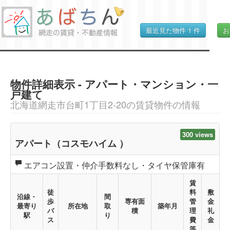
最近見た物件
1
件
お
物件詳細表示 - アパート・マンション・一
戸建て
北海道網走市台町1丁目2-20の賃貸物件の情報
300 views
アパート（コスモハイム ）
エアコン設置・仲介手数料なし・タイヤ保管庫有
賃
徒
料
敷
沿線・
間
歩
専有面
管
金
最寄り
所在地
取
築年月
バ
積
理
礼
駅
り
ス
費
金
等