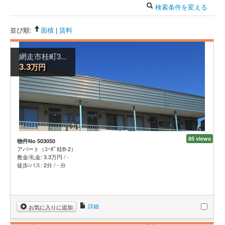
検索条件を変える
並び順:
面積
|
賃料
網走市桂町3...
万円
3.3
85 views
物件No 503050
アパート（ｺｰﾎﾟ桂B-2）
敷金/礼金:
3.3
万円
/
-
徒歩/バス: 2分 / - 分
詳細
お気に入りに追加