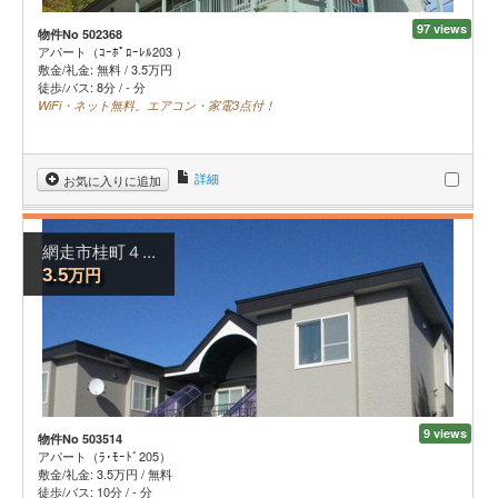
97 views
物件No 502368
アパート（ｺｰﾎﾟﾛｰﾚﾙ203 ）
敷金/礼金:
無料
/
3.5
万円
徒歩/バス: 8分 / - 分
WiFi・ネット無料。エアコン・家電3点付！
詳細
お気に入りに追加
網走市桂町４...
万円
3.5
9 views
物件No 503514
アパート（ﾗ･ﾓｰﾄﾞ205）
敷金/礼金:
3.5
万円
/
無料
徒歩/バス: 10分 / - 分