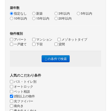
築年数
指定なし
新築
3年以内
5年以内
10年以内
15年以内
20年以内
物件種別
アパート
マンション
メゾネットタイプ
一戸建て
下宿
貸間
人気のこだわり条件
バス・トイレ別
オートロック
ペット相談
2階以上の物件
光ファイバー
南向き
農大生さん向け