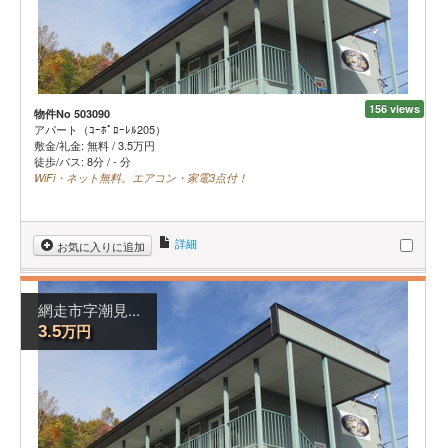
156 views
物件No 503090
アパート（ｺｰﾎﾟﾛｰﾚﾙ205）
敷金/礼金:
無料
/
3.5
万円
徒歩/バス: 8分 / - 分
WiFi・ネット無料。エアコン・家電3点付！
詳細
お気に入りに追加
網走市字潮見...
万円
3.5