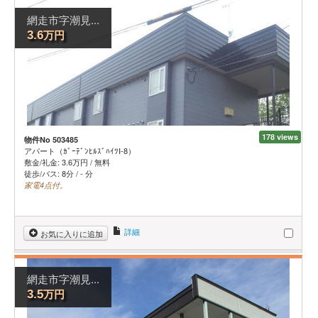
網走市字潮見...
万円
3.6
178 views
物件No 503485
アパート（ｶﾞｰﾃﾞﾝﾋﾙｽﾞﾊｲﾂⅠ-8）
敷金/礼金:
3.6
万円
/
無料
徒歩/バス: 8分 / - 分
家電4点付。
詳細
お気に入りに追加
網走市字潮見...
万円
3.5