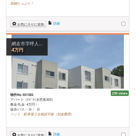
収納たっぷり！
詳細
お気に入りに追加
網走市字呼人...
万円
4
239 views
物件No 501382
アパート（ﾘﾊﾞﾃｨ水芭蕉303）
敷金/礼金:
4
万円
/
-
徒歩/バス: - 分 / - 分
ペット・駐車場２台相談可能（別途費用）
詳細
お気に入りに追加