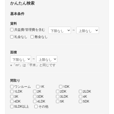
かんたん検索
基本条件
賃料
共益費/管理費を含む
～
礼金なし
敷金なし
面積
～
※「m²」は「平米」と同じです
間取り
ワンルーム
1K
1DK
1LDK
2K
2DK
2LDK
3K
3DK
3LDK
4K
4DK
4LDK
5K
5DK
5LDK以上
その他