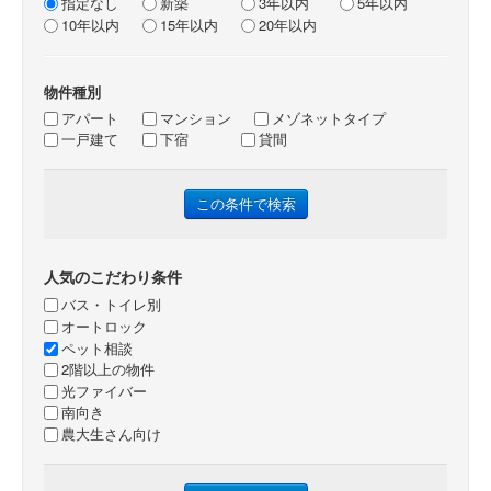
指定なし
新築
3年以内
5年以内
10年以内
15年以内
20年以内
物件種別
アパート
マンション
メゾネットタイプ
一戸建て
下宿
貸間
人気のこだわり条件
バス・トイレ別
オートロック
ペット相談
2階以上の物件
光ファイバー
南向き
農大生さん向け