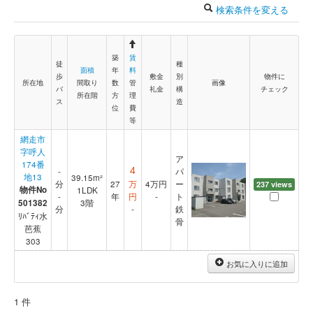
検索条件を変える
築
賃
徒
種
面積
年
料
歩
敷金
別
物件に
所在地
間取り
数
管
画像
バ
礼金
構
チェック
所在階
方
理
ス
造
位
費
等
網走市
字呼人
ア
174番
-
4
パ
地13
39.15m²
分
27
万
4
万円
ー
237 views
物件No
1LDK
-
年
円
-
ト
501382
3階
分
-
鉄
ﾘﾊﾞﾃｨ水
骨
芭蕉
303
お気に入りに追加
1 件