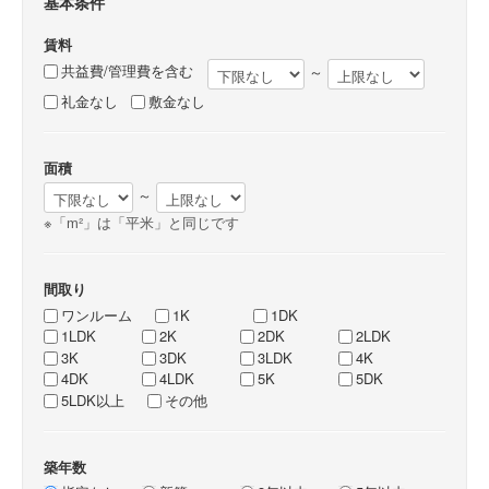
基本条件
賃料
共益費/管理費を含む
～
礼金なし
敷金なし
面積
～
※「m²」は「平米」と同じです
間取り
ワンルーム
1K
1DK
1LDK
2K
2DK
2LDK
3K
3DK
3LDK
4K
4DK
4LDK
5K
5DK
5LDK以上
その他
築年数