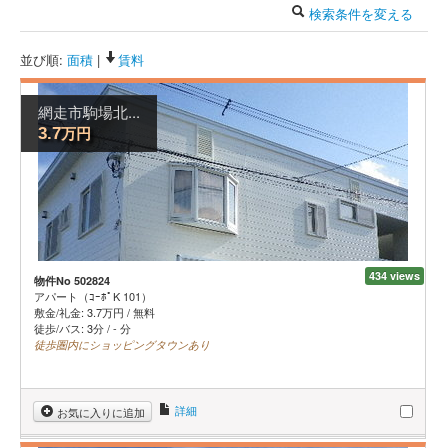
検索条件を変える
並び順:
面積
|
賃料
網走市駒場北...
万円
3.7
434 views
物件No 502824
アパート（ｺｰﾎﾟK 101）
敷金/礼金:
3.7
万円
/
無料
徒歩/バス: 3分 / - 分
徒歩圏内にショッピングタウンあり
詳細
お気に入りに追加