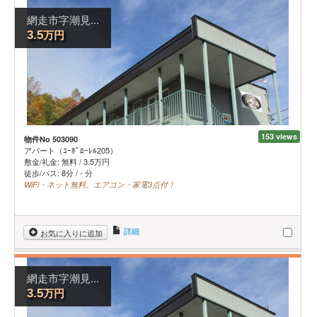
網走市字潮見...
万円
3.5
153 views
物件No 503090
アパート（ｺｰﾎﾟﾛｰﾚﾙ205）
敷金/礼金:
無料
/
3.5
万円
徒歩/バス: 8分 / - 分
WiFi・ネット無料。エアコン・家電3点付！
詳細
お気に入りに追加
網走市字潮見...
万円
3.5