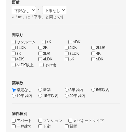
面積
～
※「m²」は「平米」と同じです
間取り
ワンルーム
1K
1DK
1LDK
2K
2DK
2LDK
3K
3DK
3LDK
4K
4DK
4LDK
5K
5DK
5LDK以上
その他
築年数
指定なし
新築
3年以内
5年以内
10年以内
15年以内
20年以内
物件種別
アパート
マンション
メゾネットタイプ
一戸建て
下宿
貸間