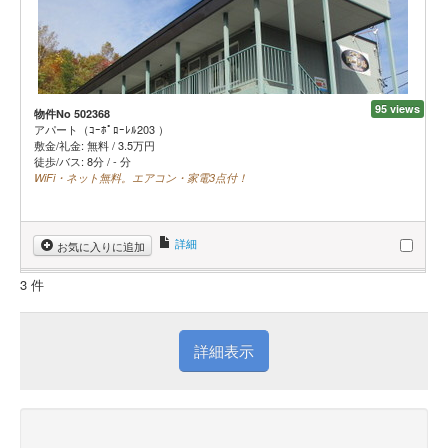
95 views
物件No 502368
アパート（ｺｰﾎﾟﾛｰﾚﾙ203 ）
敷金/礼金:
無料
/
3.5
万円
徒歩/バス: 8分 / - 分
WiFi・ネット無料。エアコン・家電3点付！
詳細
お気に入りに追加
3 件
詳細表示