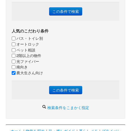
人気のこだわり条件
バス・トイレ別
オートロック
ペット相談
2階以上の物件
光ファイバー
南向き
農大生さん向け
検索条件をこまかく指定
ホーム
｜
物件を探す
｜
引っ越しガイド
｜
暮らしメモ
｜
プライバシ