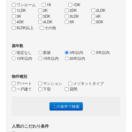
ワンルーム
1K
1DK
1LDK
2K
2DK
2LDK
3K
3DK
3LDK
4K
4DK
4LDK
5K
5DK
5LDK以上
その他
築年数
指定なし
新築
3年以内
5年以内
10年以内
15年以内
20年以内
物件種別
アパート
マンション
メゾネットタイプ
一戸建て
下宿
貸間
人気のこだわり条件