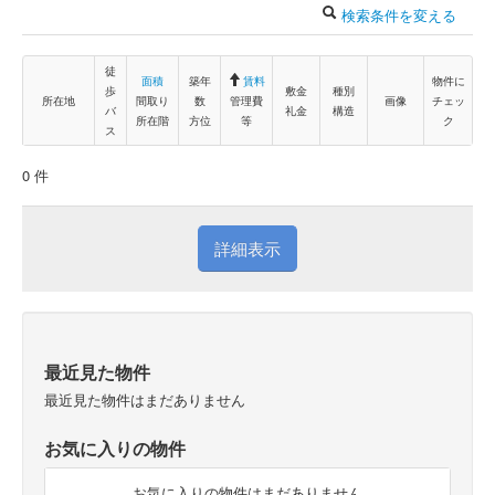
検索条件を変える
徒
面積
築年
賃料
物件に
歩
敷金
種別
所在地
間取り
数
管理費
画像
チェッ
バ
礼金
構造
所在階
方位
等
ク
ス
0 件
詳細表示
最近見た物件
最近見た物件はまだありません
お気に入りの物件
お気に入りの物件はまだありません