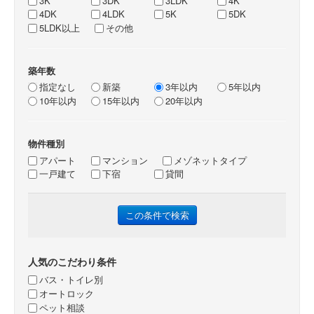
3K
3DK
3LDK
4K
4DK
4LDK
5K
5DK
5LDK以上
その他
築年数
指定なし
新築
3年以内
5年以内
10年以内
15年以内
20年以内
物件種別
アパート
マンション
メゾネットタイプ
一戸建て
下宿
貸間
人気のこだわり条件
バス・トイレ別
オートロック
ペット相談