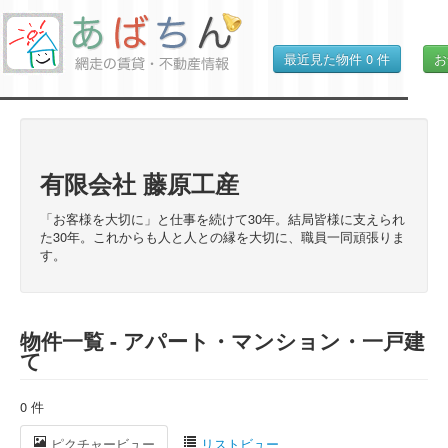
最近見た物件
0
件
お
有限会社 藤原工産
「お客様を大切に」と仕事を続けて30年。結局皆様に支えられ
た30年。これからも人と人との縁を大切に、職員一同頑張りま
す。
物件一覧 - アパート・マンション・一戸建
て
0 件
ピクチャービュー
リストビュー