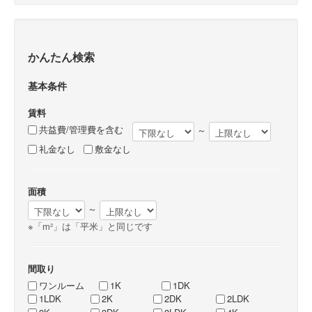
かんたん検索
基本条件
賃料
共益費/管理費を含む
～
礼金なし
敷金なし
面積
～
※「m²」は「平米」と同じです
間取り
ワンルーム
1K
1DK
1LDK
2K
2DK
2LDK