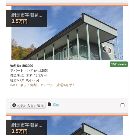
網走市字潮見...
万円
3.5
152 views
物件No 503090
アパート（ｺｰﾎﾟﾛｰﾚﾙ205）
敷金/礼金:
無料
/
3.5
万円
徒歩/バス: 8分 / - 分
WiFi・ネット無料。エアコン・家電3点付！
詳細
お気に入りに追加
網走市字潮見...
万円
3.5