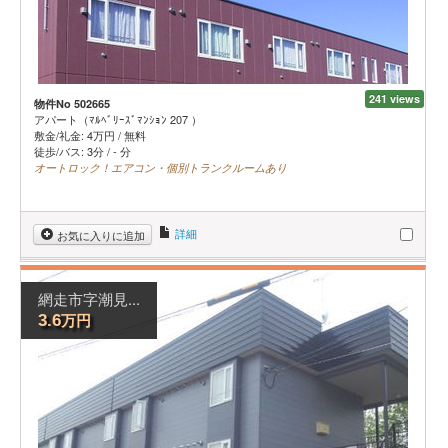
241 views
物件No 502665
アパート（ﾏﾙﾍﾞﾘｰｽﾞﾏﾝｼｮﾝ 207 ）
敷金/礼金:
4
万円
/
無料
徒歩/バス: 3分 / - 分
オートロック！エアコン・個別トランクルームあり
詳細
お気に入りに追加
網走市字潮見...
万円
3.6