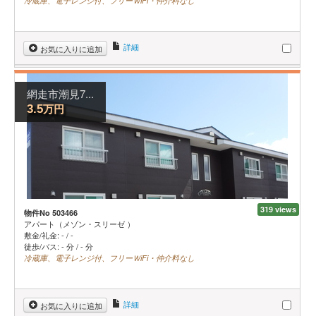
冷蔵庫、電子レンジ付、フリーＷiFi・仲介料なし
詳細
お気に入りに追加
網走市潮見7...
万円
3.5
319 views
物件No 503466
アパート（メゾン・スリーゼ ）
敷金/礼金:
-
/
-
徒歩/バス: - 分 / - 分
冷蔵庫、電子レンジ付、フリーＷiFi・仲介料なし
詳細
お気に入りに追加