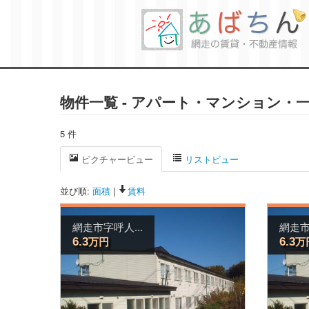
物件一覧 - アパート・マンション・
5 件
ピクチャービュー
リストビュー
並び順:
面積
|
賃料
網走市字呼人...
網走市
万円
万
6.3
6.3