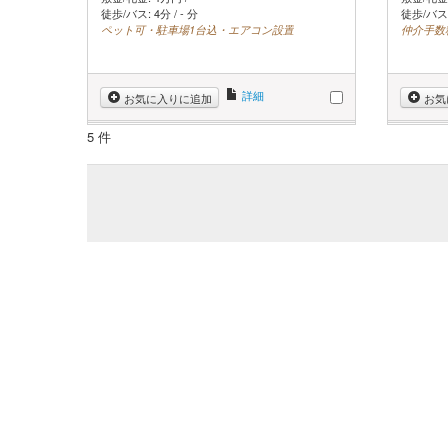
徒歩/バス: 4分 / - 分
徒歩/バス: 
ペット可・駐車場1台込・エアコン設置
仲介手数
詳細
お気に入りに追加
お気
5 件