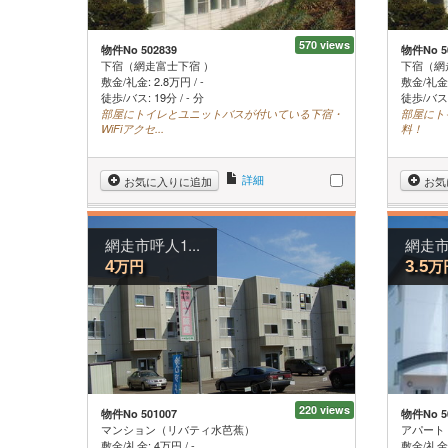
570 views
物件No 502839
物件No 5
下宿（網走富士下宿 ）
下宿（網
敷金/礼金:
2.8
万円
/
-
敷金/礼金
徒歩/バス: 19分 / - 分
徒歩/バス: 
部屋にトイレとユニットバスが付いている下宿・
部屋にト
WiFiアクセ...
料！
詳細
お気に入りに追加
お気
網走市呼人1...
網走市呼
万円
万
4
3.5
220 views
物件No 501007
物件No 5
マンション（リバティ水芭蕉）
アパート
敷金/礼金:
4
万円
/
-
敷金/礼金