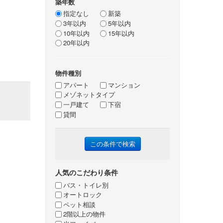
築年数
指定なし
新築
3年以内
5年以内
10年以内
15年以内
20年以内
物件種別
アパート
マンション
メゾネットタイプ
一戸建て
下宿
貸間
人気のこだわり条件
バス・トイレ別
オートロック
ペット相談
2階以上の物件