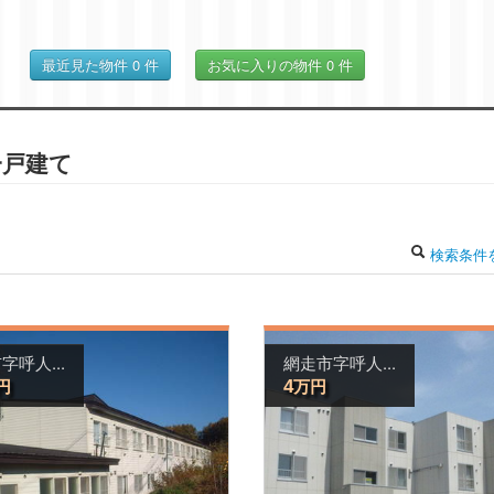
最近見た物件
0
件
お気に入りの物件
0
件
一戸建て
検索条件
字呼人...
網走市字呼人...
円
万円
4