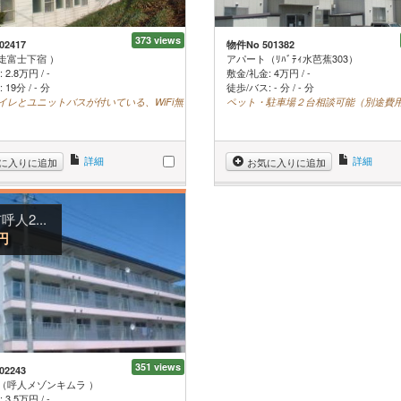
373 views
02417
物件No 501382
走富士下宿 ）
アパート（ﾘﾊﾞﾃｨ水芭蕉303）
:
2.8
万円
/
-
敷金/礼金:
4
万円
/
-
19分 / - 分
徒歩/バス: - 分 / - 分
イレとユニットバスが付いている、WiFi無
ペット・駐車場２台相談可能（別途費
詳細
詳細
に入りに追加
お気に入りに追加
人2...
円
351 views
02243
（呼人メゾンキムラ ）
:
3.5
万円
/
-