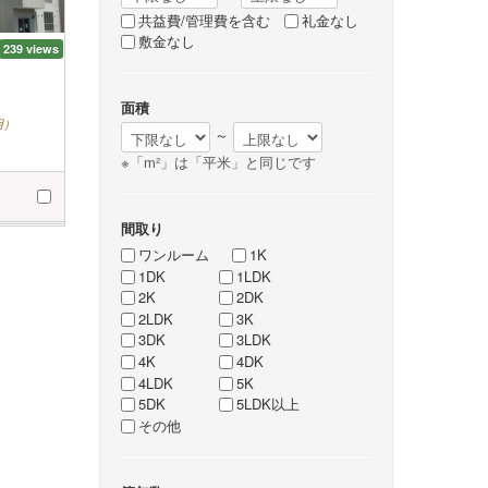
共益費/管理費を含む
礼金なし
敷金なし
239 views
面積
用）
～
※「m²」は「平米」と同じです
間取り
ワンルーム
1K
1DK
1LDK
2K
2DK
2LDK
3K
3DK
3LDK
4K
4DK
4LDK
5K
5DK
5LDK以上
その他