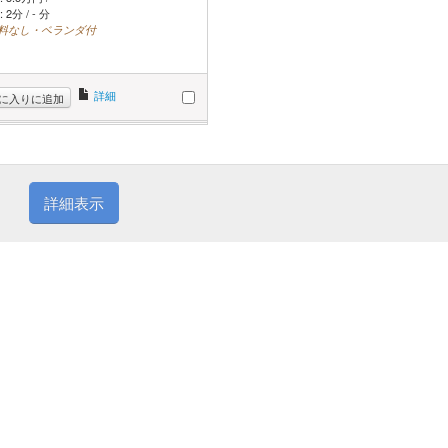
2分 / - 分
料なし・ベランダ付
詳細
に入りに追加
詳細表示