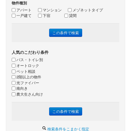
物件種別
アパート
マンション
メゾネットタイプ
一戸建て
下宿
貸間
人気のこだわり条件
バス・トイレ別
オートロック
ペット相談
2階以上の物件
光ファイバー
南向き
農大生さん向け
検索条件をこまかく指定