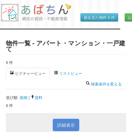
最近見た物件
0
件
お
物件一覧 - アパート・マンション・一戸建
て
0 件
ピクチャービュー
リストビュー
検索条件を変える
並び順:
面積
|
賃料
0 件
詳細表示