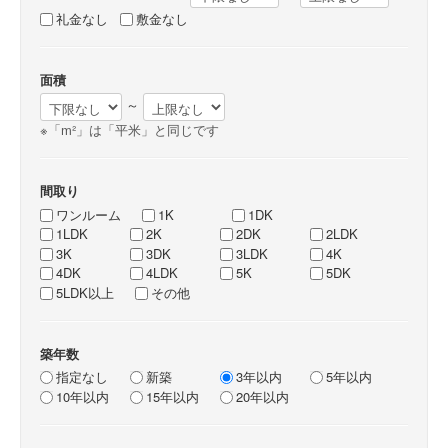
礼金なし
敷金なし
面積
～
※「m²」は「平米」と同じです
間取り
ワンルーム
1K
1DK
1LDK
2K
2DK
2LDK
3K
3DK
3LDK
4K
4DK
4LDK
5K
5DK
5LDK以上
その他
築年数
指定なし
新築
3年以内
5年以内
10年以内
15年以内
20年以内