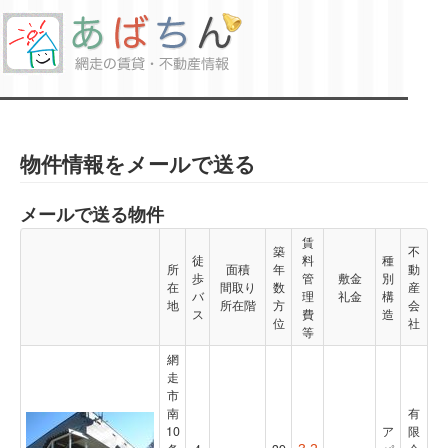
物件情報をメールで送る
メールで送る物件
賃
築
不
徒
料
種
所
面積
年
動
歩
管
敷金
別
在
間取り
数
産
バ
理
礼金
構
地
所在階
方
会
ス
費
造
位
社
等
網
走
市
南
有
10
ア
限