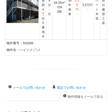
条
4
39
パ
会
3.2
28.35m²
西
分
年
万
3.2
万円
ー
社
1DK
4
-
南
円
-
ト
藤
2階
丁
分
東
-
木
原
目
造
工
5
産
番
地
8
物件番号：503269
物件名：ハイツメゾンⅠ
メールでお問い合わせ
電話でお問い合わせ
物件情報をメールで送る