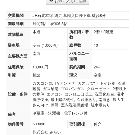
お気に入りに追加
交通機関
JR石北本線 網走 墓園入口停下車 徒歩8分
間取詳細
居間7帖 寝室6.3帖
木造
所在階 / 階
2階 / 2階建
建物構造
数
駐車場
空有 (1,000円)
総戸数
10
南西
バルコニー
-
主要採光面
面積
住宅保険
18,000円
契約期間
2年
引渡
相談
現況
空室
ガスコンロ, TVアンテナ, ガス, バス・トイレ別, 石油
暖房, ガス給湯, プロパンガス, クローゼット, 2階以上
設備・条件
の物件, エアコン, コンロ二口以上, 洗面化粧台, 温水
洗浄便座, 最上階の物件, 冷蔵庫あり, 南向き, 農大生
さん向け, 照明, 室内洗濯機置場, 駐車場あり
冷蔵庫・洗濯機・電子レンジ付
備考
物件番号
503090
取引態様
仲介
株式会社 みらい