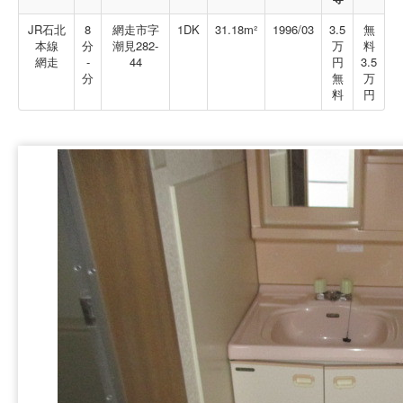
JR石北
8
網走市字
1DK
31.18m²
1996/03
3.5
無
本線
分
潮見282-
万
料
網走
-
44
円
3.5
分
無
万
料
円