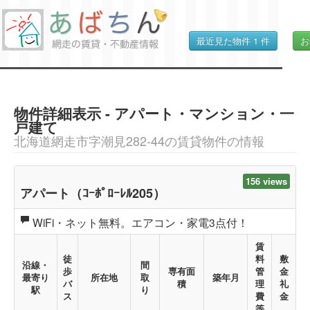
最近見た物件
1
件
お
物件詳細表示 - アパート・マンション・一
戸建て
北海道網走市字潮見282-44の賃貸物件の情報
156 views
アパート（ｺｰﾎﾟﾛｰﾚﾙ205）
WiFi・ネット無料。エアコン・家電3点付！
賃
徒
料
敷
沿線・
間
歩
専有面
管
金
最寄り
所在地
取
築年月
バ
積
理
礼
駅
り
ス
費
金
等