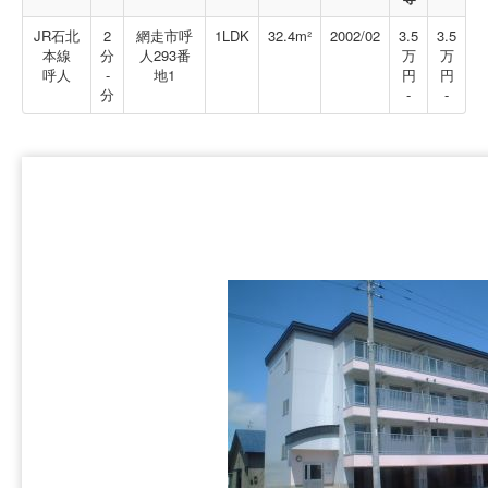
JR石北
2
網走市呼
1LDK
32.4m²
2002/02
3.5
3.5
本線
分
人293番
万
万
呼人
-
地1
円
円
分
-
-