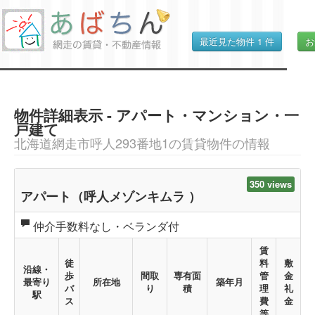
最近見た物件
1
件
お
物件詳細表示 - アパート・マンション・一
戸建て
北海道網走市呼人293番地1の賃貸物件の情報
350 views
アパート（呼人メゾンキムラ ）
仲介手数料なし・ベランダ付
賃
徒
料
敷
沿線・
歩
間取
専有面
管
金
最寄り
所在地
築年月
バ
り
積
理
礼
駅
ス
費
金
等