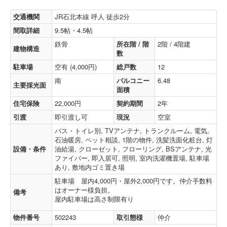
交通機関
JR石北本線 呼人 徒歩2分
間取詳細
9.5帖・4.5帖
鉄骨
所在階 / 階
2階 / 4階建
建物構造
数
駐車場
空有 (4,000円)
総戸数
12
南
バルコニー
6.48
主要採光面
面積
住宅保険
22,000円
契約期間
2年
引渡
即引渡し可
現況
空室
バス・トイレ別, TVアンテナ, トランクルーム, 電気,
石油暖房, ペット相談, 1階の物件, 洗髪洗面化粧台, 灯
設備・条件
油給湯, クローゼット, フローリング, BSアンテナ, 光
ファイバー, 即入居可, 照明, 室内洗濯機置場, 駐車場
あり, 敷地内ゴミ置き場
駐車場 屋内4,000円・屋外2,000円です。仲介手数料
はオーナー様負担。
備考
屋内駐車場は高さ制限有り
物件番号
502243
取引態様
仲介