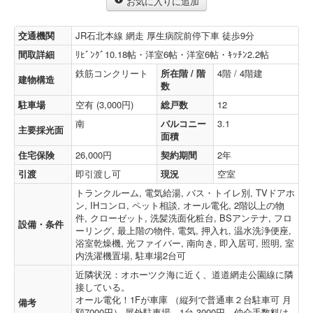
お気に入りに追加
交通機関
JR石北本線 網走 厚生病院前停下車 徒歩9分
間取詳細
ﾘﾋﾞﾝｸﾞ10.18帖・洋室6帖・洋室6帖・ｷｯﾁﾝ2.2帖
鉄筋コンクリート
所在階 / 階
4階 / 4階建
建物構造
数
駐車場
空有 (3,000円)
総戸数
12
南
バルコニー
3.1
主要採光面
面積
住宅保険
26,000円
契約期間
2年
引渡
即引渡し可
現況
空室
トランクルーム, 電気給湯, バス・トイレ別, TVドアホ
ン, IHコンロ, ペット相談, オール電化, 2階以上の物
件, クローゼット, 洗髪洗面化粧台, BSアンテナ, フロ
設備・条件
ーリング, 最上階の物件, 電気, 押入れ, 温水洗浄便座,
浴室乾燥機, 光ファイバー, 南向き, 即入居可, 照明, 室
内洗濯機置場, 駐車場2台可
近隣状況：オホーツク海に近く、道道網走公園線に隣
接している。
オール電化！1Fが車庫 （縦列で普通車２台駐車可 月
備考
額7000円） 屋外駐車場 1台 3000円 仲介手数料は