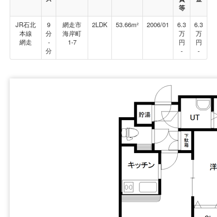
等
JR石北
9
網走市
2LDK
53.66m²
2006/01
6.3
6.3
本線
分
海岸町
万
万
網走
-
1-7
円
円
分
-
-