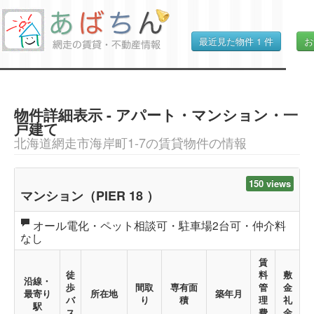
最近見た物件
1
件
お
物件詳細表示 - アパート・マンション・一
戸建て
北海道網走市海岸町1-7の賃貸物件の情報
150 views
マンション（PIER 18 ）
オール電化・ペット相談可・駐車場2台可・仲介料
なし
賃
徒
料
敷
沿線・
歩
間取
専有面
管
金
最寄り
所在地
築年月
バ
り
積
理
礼
駅
ス
費
金